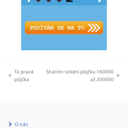
Ta pravá
Sháním solidní půjčku 160000
previous
next
půjčka
až 200000
post:
post:
O nás