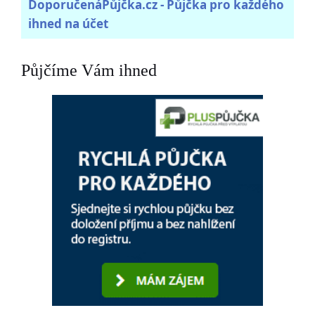
DoporučenáPůjčka.cz - Půjčka pro každého
ihned na účet
Půjčíme Vám ihned